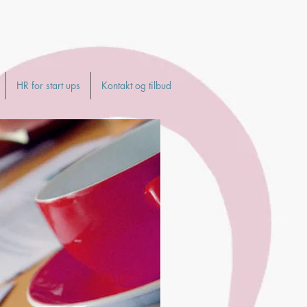
HR for start ups
Kontakt og tilbud