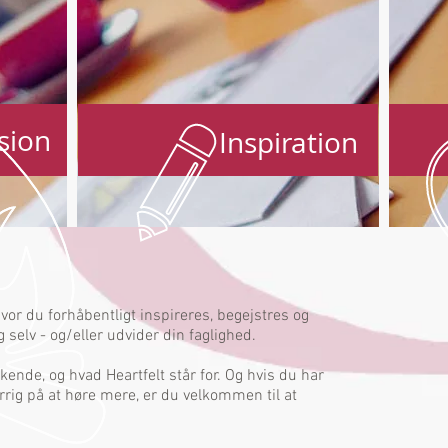
sion
Inspiration
or du forhåbentligt inspireres, begejstres og
selv - og/eller udvider din faglighed.
 kende, og hvad Heartfelt står for. Og hvis du har
rrig på at høre mere, er du velkommen til at